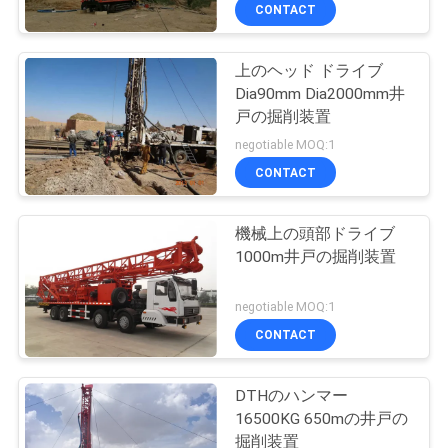
達
CONTACT
に
上のヘッド ドライブ
つ
Dia90mm Dia2000mm井
い
戸の掘削装置
negotiable MOQ:1
て
CONTACT
工
機械上の頭部ドライブ
1000m井戸の掘削装置
場
旅
negotiable MOQ:1
CONTACT
行
DTHのハンマー
品
16500KG 650mの井戸の
掘削装置