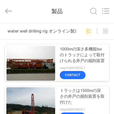
TIANJIN
COMMAND
MACHINERY
製品
MANUFACTURING
CO.,LTD.
All
Rights
Reserved.
家
Developed
by
water well drilling rig オンライン製造
ECER
プ
1000mの深さ多機能Iso
ロ
のトラックによって取付
けられる井戸の掘削装置
ダ
negotiable MOQ:1
ク
CONTACT
ト
トラックは1500mの深
さの井戸の掘削装置を取
私
付けた
negotiable MOQ:1