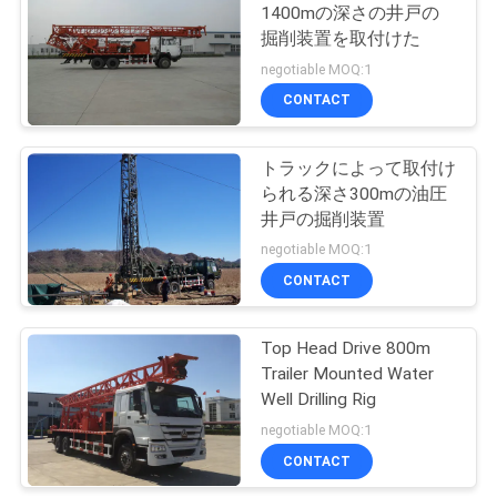
1400mの深さの井戸の
さ
掘削装置を取付けた
negotiable MOQ:1
い
CONTACT
引
トラックによって取付け
られる深さ300mの油圧
用
井戸の掘削装置
を
negotiable MOQ:1
CONTACT
要
求
Top Head Drive 800m
し
Trailer Mounted Water
Well Drilling Rig
て
negotiable MOQ:1
下
CONTACT