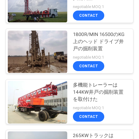
質
negotiable MOQ:1
管
CONTACT
理
1800R/MIN 16500のKG
上のヘッド ドライブ井
私
戸の掘削装置
negotiable MOQ:1
達
CONTACT
に
連
多機能トレーラーは
144KW井戸の掘削装置
絡
を取付けた
negotiable MOQ:1
し
CONTACT
て
下
265KWトラックは